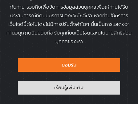
สำหรับโครงการมาร์สสู่ชุมชนประมง เป็นโครงการที่มีระยะเวลา
กับท่าน รวมถึงเพื่อจัดการข้อมูลส่วนบุคคลเพื่อให้ท่านได้รับ
ดำเนินงาน 18 เดือน มีกลุ่มเป้าหมายอยู่ที่คนงานในอุตสาหกรรม
ประสบการณ์ที่ดีบนบริการของเว็บไซต์เรา หากท่านใช้บริการ
อาหารทะเล และชุมชนประมง ในจังหวัดสมุทรสาคร, ตราด,
เว็บไซต์นี้ต่อไปโดยไม่มีการปรับตั้งค่าใดๆ นั่นเป็นการแสดงว่า
ระยอง, สงขลา, ปัตตานี, นราธิวาส, ภูเก็ต, พังงา, สตูล,
ท่านอนุญาตยินยอมที่จะรับคุกกี้บนเว็บไซต์และนโยบายสิทธิส่วน
ประจวบคีรีขันธ์ และระนอง มีหุ้นส่วนสำคัญในการทำงาน คือ
บุคคลของเรา
องค์กรพัฒนาเอกชน, องค์กรชุมชน, หน่วยงานรัฐในแต่ละจังหวัด,
องค์การบริหารส่วนท้องถิ่น, กระทรวงสาธารณสุข , พัฒนาสังคม
ยอมรับ
และความมั่นคงของมนุษย์ และภาคเอกชน
เรียนรู้เพิ่มเติม
กิจกรรมในโครงการ เน้นการทำงานกับชุมชนแรงงานใน
อุตสาหกรรมอาหารทะเลและครอบครัว ใน 11 จังหวัด ให้รับทราบ
ข้อมูลและนำแนวทางการลดการติดต่อโควิด 19 ไปปฏิบัติและเพิ่ม
การเข้าถึงทรัพยากรสนับสนุน มีการพัฒนาช่องทางการสื่อสารผ่าน
โซเชียลมีเดียที่มีความระวังไหวในเรื่องเพศ