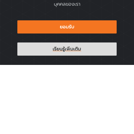
บุคคลของเรา
โจทย์ใหญ่ในการทำงานจึงต้องให้การสนับสนุนผู้แทนเยาวชน
ให้ทำงานได้จริง เข้มแข็ง และมีความเป็นตัวแทน โดยสามารถนำ
ยอมรับ
ปัญหาและความต้องการเฉพาะของกลุ่มเยาวชนที่ตนเป็นสมาชิก
ตลอดจนเยาวชนกลุ่มเฉพาะ เช่น กลุ่มเยาวชนพิการ กลุ่มเยาวชน
เรียนรู้เพิ่มเติม
ยากจน กลุ่มเยาวชนชาติพันธุ์ ฯลฯ ไปสู่การตัดสินใจในระดับ
นโยบายเพื่อกำหนดทิศทางและรูปแบบการดำเนินงานที่ตอบโจทย์
ของพวกเขา นำไปสู่การลดการตั้งครรภ์ที่มีปัญหา ตลอดจนช่วย
เยาวชนที่ประสบปัญหาให้สามารถกลับคืนสู่วิถีชีวิตที่มีคุณภาพได้
อีกครั้ง
ดูโครงการถัดไป →