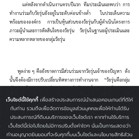
แต่หลังจากดำเนินงานครบปีแรก ทีมประเมินผลพบว่า การ
ทำงานร่วมกับวัยรุ่นยังอยู่ในระดับค่อนข้างต่ำ ในประเด็นความ
พร้อมขององค์กร การเป็นหุ้นส่วนของวัยรุ่นกับผู้ดำเนินโครงการ
ภาวะผู้นำและการตัดสินใจของวัยรุ่น วัยรุ่นในฐานะผู้ประเมินและ
ความหลากหลายของกลุ่มวัยรุ่น
พูดง่าย ๆ คือยังขาดการมีส่วนร่วมจากวัยรุ่นเจ้าของปัญหา ดัง
นั้นจึงต้องมีการปรับเปลี่ยนทิศทางการทำงานจาก “วัยรุ่นคือกลุ่ม
เป้าหมายโครงการ” เป็น “วัยรุ่นคือผู้ขับเคลื่อนทิศทางโครงการ”
โดยอาศัยแนวทางการประเมินผลโดยการมีส่วนร่วมของเยาวชน ซึ่ง
เว็บไซต์นี้ใช้คุกกี้
เพื่อสร้างประสบการณ์นำเสนอคอนเทนต์ที่ดีให้
มีเครื่องมือการทำงานต่าง ๆ เช่น การวิจัยเชิงปฏิบัติการโดยมีส่วน
กับท่าน รวมถึงเพื่อจัดการข้อมูลส่วนบุคคลเพื่อให้ท่านได้รับ
ร่วมของเยาวชน การใช้ภาพถ่ายสื่อสารความคิด แผนที่ชุมชนฉบับ
ประสบการณ์ที่ดีบนบริการของเว็บไซต์เรา หากท่านใช้บริการ
เยาวชน และการรณรงค์เชิงนโยบาย
เว็บไซต์นี้ต่อไปโดยไม่มีการปรับตั้งค่าใดๆ นั่นเป็นการแสดงว่า
ท่านอนุญาตยินยอมที่จะรับคุกกี้บนเว็บไซต์และนโยบายสิทธิส่วน