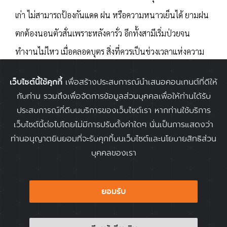
เก่า ไม่สามารถป้องกันแดด ฝน หรือความหนาวเย็นได้ ยามฝน
ตกต้องนอนตัวสั่นเพราะหลังคารั่ว อีกทั้งสามีเริ่มป่วยจน
ทำงานไม่ไหว เมื่อคลอดบุตร สิ่งที่ควรเป็นช่วงเวลาแห่งความ
สุขกลับกลายเป็นความทุกข์ เพราะสุขภาพอ่อนแอจนไม่มี
เว็บไซต์นี้ใช้คุกกี้
เพื่อสร้างประสบการณ์นำเสนอคอนเทนต์ที่ดีให้
น้ำนมให้ลูกกิน สามีที่ป่วยต้องฝืนออกหางาน เพื่อซื้อนมข้น
กับท่าน รวมถึงเพื่อจัดการข้อมูลส่วนบุคคลเพื่อให้ท่านได้รับ
หวานมาต้มผสมน้ำให้ลูกประทังชีวิต เด็กน้อยร้องไห้เพราะ
ประสบการณ์ที่ดีบนบริการของเว็บไซต์เรา หากท่านใช้บริการ
เว็บไซต์นี้ต่อไปโดยไม่มีการปรับตั้งค่าใดๆ นั่นเป็นการแสดงว่า
ความหิวอยู่บ่อยครั้ง หลังคลอดเพียงสามสัปดาห์ เธอต้องอุ้มลูก
ท่านอนุญาตยินยอมที่จะรับคุกกี้บนเว็บไซต์และนโยบายสิทธิส่วน
ออกไปรับจ้างตากแดดตากฝนเพื่อหาเงินเลี้ยงครอบครัว จน
บุคคลของเรา
กระทั่งปี 2566 เธอสูญเสียสามีจากโรคมะเร็ง กลายเป็นทั้งพ่อ
และแม่ เลี้ยงดูลูกเพียงลำพัง รายได้เพียงเล็กน้อยทำให้หลาย
ยอมรับ
ครั้งเธอรู้สึกสิ้นหวัง แต่ภาพหน้าลูกทั้งสองคือสิ่งที่ทำให้เธอลุก
ขึ้นสู้ต่อเสมอ