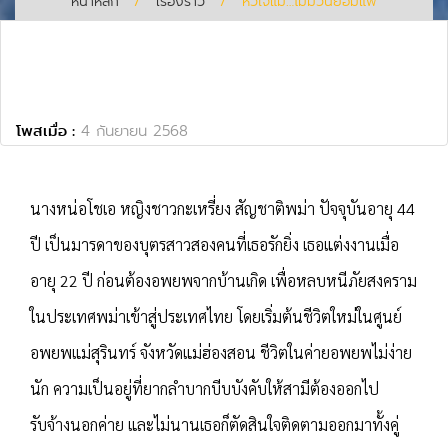
หน้าหลัก
/
เรื่องราว
/
หัวใจแม่…ไม่มีวันยอมแพ้
โพสเมื่อ :
4 กันยายน 2568
นางหน่อโชเอ หญิงชาวกะเหรี่ยง สัญชาติพม่า ปัจจุบันอายุ 44
ปี เป็นมารดาของบุตรสาวสองคนที่เธอรักยิ่ง เธอแต่งงานเมื่อ
อายุ 22 ปี ก่อนต้องอพยพจากบ้านเกิด เพื่อหลบหนีภัยสงคราม
ในประเทศพม่าเข้าสู่ประเทศไทย โดยเริ่มต้นชีวิตใหม่ในศูนย์
อพยพแม่สุรินทร์ จังหวัดแม่ฮ่องสอน ชีวิตในค่ายอพยพไม่ง่าย
นัก ความเป็นอยู่ที่ยากลำบากบีบบังคับให้สามีต้องออกไป
รับจ้างนอกค่าย และไม่นานเธอก็ตัดสินใจติดตามออกมาทั้งคู่